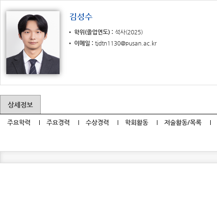
김성수
학위(졸업연도)
석사(2025)
이메일
tjdtn1130@pusan.ac.kr
상세정보
주요학력
주요경력
수상경력
학회활동
저술활동/목록